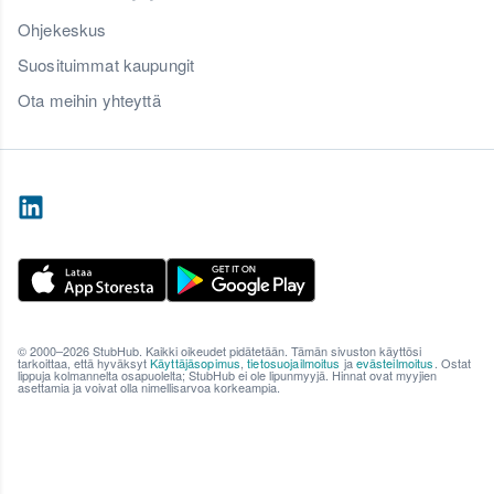
Ohjekeskus
Suosituimmat kaupungit
Ota meihin yhteyttä
© 2000–2026 StubHub. Kaikki oikeudet pidätetään. Tämän sivuston käyttösi
tarkoittaa, että hyväksyt
Käyttäjäsopimus
,
tietosuojailmoitus
ja
evästeilmoitus
. Ostat
lippuja kolmannelta osapuolelta; StubHub ei ole lipunmyyjä. Hinnat ovat myyjien
asettamia ja voivat olla nimellisarvoa korkeampia.