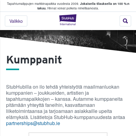
Tapahtumalippujen markkinapaikka vuodesta 2009.
Jokaisella tilauksella on 100 %:n
en osto- ja myyntipalvelu faneille
takuu.
Hinnat voivat poiketa nimellisarvosta.
StubHub – lippujen
Valikko
Kumppanit
StubHubilla on ilo tehdä yhteistyötä maailmanluokan
kumppanien – joukkueiden, artistien ja
tapahtumapaikkojen – kanssa. Autamme kumppaneita
pitämään yhteyttä faneihin, kasvattamaan
liiketoimintaansa ja tarjoamaan asiakkaille upeita
elämyksiä. Lisätietoja StubHub-kumppanuudesta antaa
partnerships@stubhub.ie