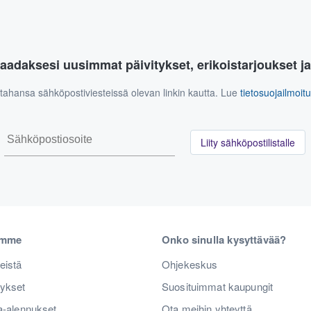
aadaksesi uusimmat päivitykset, erikoistarjoukset j
n tahansa sähköpostiviesteissä olevan linkin kautta. Lue
tietosuojailmoi
Liity sähköpostilistalle
emme
Onko sinulla kysyttävää?
eistä
Ohjekeskus
tykset
Suosituimmat kaupungit
a-alennukset
Ota meihin yhteyttä