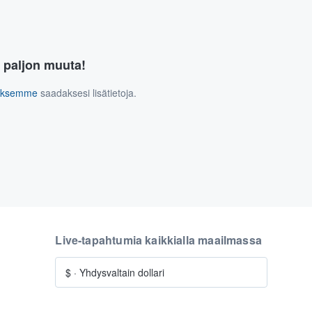
a paljon muuta!
tuksemme
saadaksesi lisätietoja.
Live-tapahtumia kaikkialla maailmassa
$
·
Yhdysvaltain dollari