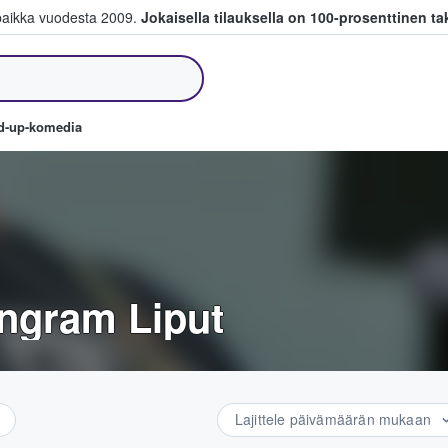
paikka vuodesta 2009.
Jokaisella tilauksella on 100-prosenttinen ta
a myyvät lippuja
nd-up-komedia
Ingram Liput
Lajittele päivämäärän mukaan