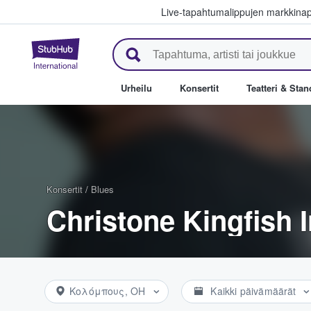
Live-tapahtumalippujen markkina
StubHub - missä fanit ostavat j
Urheilu
Konsertit
Teatteri & Sta
Konsertit
/
Blues
Christone Kingfish 
Κολόμπους, OH
Kaikki päivämäärät