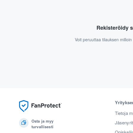
Rekisteröidy s
Voit peruuttaa tilauksen milloi
Yrityks
Tietoja m
Osta ja myy
Jäsenyri
turvallisesti
Opiskelij