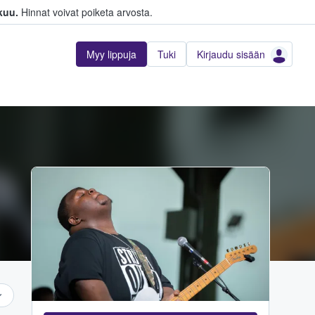
kuu.
Hinnat voivat poiketa arvosta.
Myy lippuja
Tuki
Kirjaudu sisään