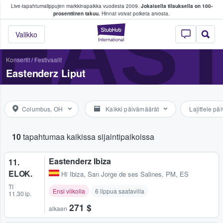
Live-tapahtumalippujen markkinapaikka vuodesta 2009.
Jokaisella tilauksella on 100-
 fanit ostavat ja myyvät lippuja
EAS
prosenttinen takuu.
Hinnat voivat poiketa arvosta.
StubHub - missä fa
Valikko
Konsertit
/
Festivaalit
Eastenderz Liput
Columbus, OH
Kaikki päivämäärät
Lajittele p
10
tapahtumaa kaikissa sijaintipaikoissa
Eastenderz Ibiza
11.
ELOK.
Hï Ibiza
,
San Jorge de ses Salines, PM, ES
TI
Ensi viikolla
6 lippua saatavilla
11.30 ip.
271 $
alkaen