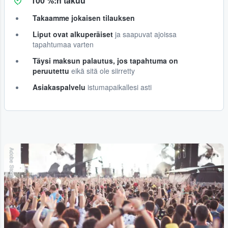
100 %:n takuu
Takaamme jokaisen tilauksen
Liput ovat alkuperäiset
ja saapuvat ajoissa
tapahtumaa varten
Täysi maksun palautus, jos tapahtuma on
peruutettu
eikä sitä ole siirretty
Asiakaspalvelu
istumapaikallesi asti
Adobe Stock