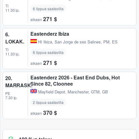
TI
6 lippua saatavilla
11.30 ip.
271 $
alkaen
Eastenderz Ibiza
6.
LOKAK.
Hï Ibiza
,
San Jorge de ses Salines, PM, ES
TI
6 lippua saatavilla
11.30 ip.
271 $
alkaen
Eastenderz 2026 - East End Dubs, Hot
20.
Since 82, Cloonee
MARRASK.
Mayfield Depot
,
Manchester, GTM, GB
PE
7.30 ip.
2 lippua saatavilla
370 $
alkaen