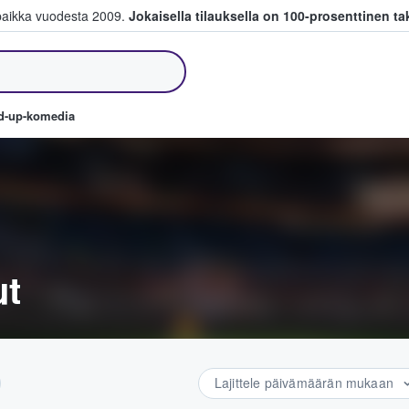
paikka vuodesta 2009.
Jokaisella tilauksella on 100-prosenttinen ta
a myyvät lippuja
nd-up-komedia
ut
Lajittele päivämäärän mukaan