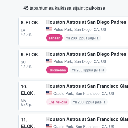
45
tapahtumaa kaikissa sijaintipaikoissa
Houston Astros at San Diego Padres
8. ELOK.
Petco Park
,
San Diego, CA, US
LA
4.15 ip.
Tänään
Yli 200 lippua jäljellä
Houston Astros at San Diego Padres
9. ELOK.
Petco Park
,
San Diego, CA, US
SU
1.10 ip.
Huomenna
Yli 200 lippua jäljellä
Houston Astros at San Francisco Gia
10.
ELOK.
Oracle Park
,
San Francisco, CA, US
MA
Ensi viikolla
Yli 200 lippua jäljellä
6.45 ip.
Houston Astros at San Francisco Gia
11.
ELOK.
Oracle Park
,
San Francisco, CA, US