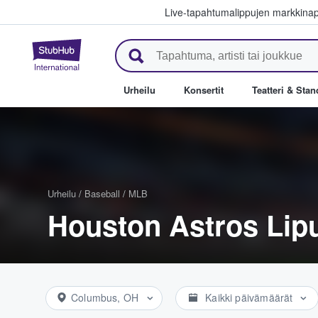
Live-tapahtumalippujen markkina
StubHub - missä fanit ostavat j
Urheilu
Konsertit
Teatteri & Sta
Urheilu
/
Baseball
/
MLB
Houston Astros Lip
Columbus, OH
Kaikki päivämäärät