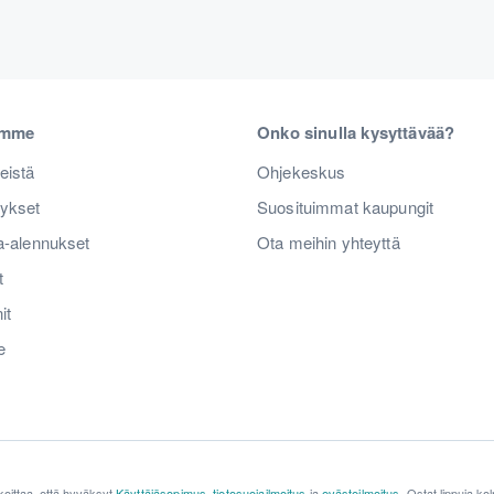
emme
Onko sinulla kysyttävää?
eistä
Ohjekeskus
tykset
Suosituimmat kaupungit
a-alennukset
Ota meihin yhteyttä
t
it
e
koittaa, että hyväksyt
Käyttäjäsopimus
,
tietosuojailmoitus
ja
evästeilmoitus
. Ostat lippuja ko