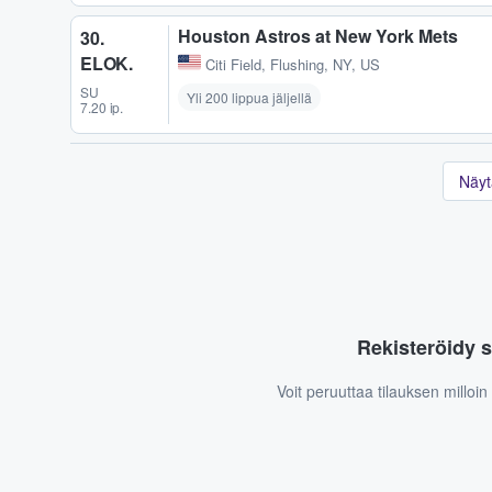
Houston Astros at New York Mets
30.
ELOK.
Citi Field
,
Flushing, NY, US
SU
Yli 200 lippua jäljellä
7.20 ip.
Näyt
Rekisteröidy s
Voit peruuttaa tilauksen milloi