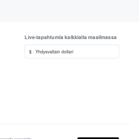
Live-tapahtumia kaikkialla maailmassa
$
·
Yhdysvaltain dollari
lmannelta osapuolelta;