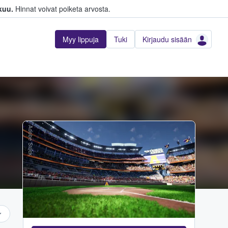
kuu.
Hinnat voivat poiketa arvosta.
Myy lippuja
Tuki
Kirjaudu sisään
Adobe Stock