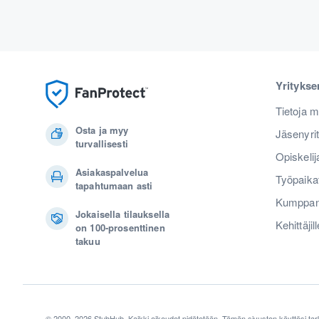
Yrityks
Tietoja m
Osta ja myy
Jäsenyri
turvallisesti
Opiskelij
Asiakaspalvelua
Työpaika
tapahtumaan asti
Kumppan
Jokaisella tilauksella
Kehittäjill
on 100-prosenttinen
takuu
© 2000–2026 StubHub. Kaikki oikeudet pidätetään. Tämän sivuston käyttösi tar