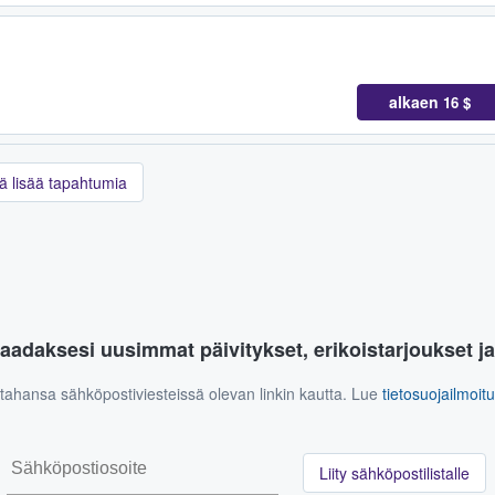
alkaen
16 $
ä lisää tapahtumia
aadaksesi uusimmat päivitykset, erikoistarjoukset j
n tahansa sähköpostiviesteissä olevan linkin kautta. Lue
tietosuojailmoi
Liity sähköpostilistalle