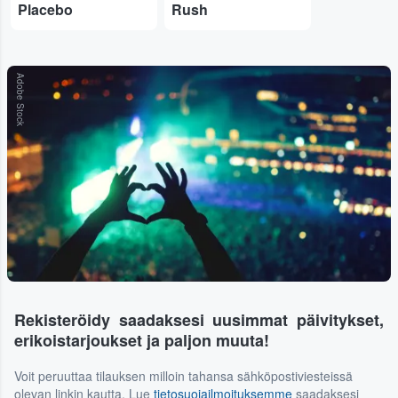
Placebo
Rush
Adobe Stock
Rekisteröidy saadaksesi uusimmat päivitykset,
erikoistarjoukset ja paljon muuta!
Voit peruuttaa tilauksen milloin tahansa sähköpostiviesteissä
olevan linkin kautta. Lue
tietosuojailmoituksemme
saadaksesi