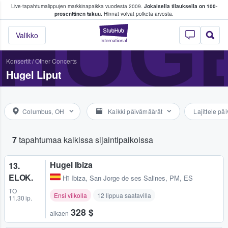
Live-tapahtumalippujen markkinapaikka vuodesta 2009.
Jokaisella tilauksella on 100-
 fanit ostavat ja myyvät lippuja
HUG
prosenttinen takuu.
Hinnat voivat poiketa arvosta.
StubHub - missä fa
Valikko
Konsertit
/
Other Concerts
Hugel Liput
Columbus, OH
Kaikki päivämäärät
Lajittele p
7
tapahtumaa kaikissa sijaintipaikoissa
Hugel Ibiza
13.
ELOK.
Hï Ibiza
,
San Jorge de ses Salines, PM, ES
TO
Ensi viikolla
12 lippua saatavilla
11.30 ip.
328 $
alkaen