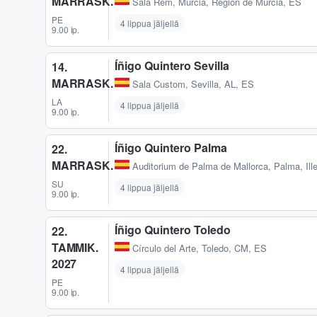
MARRASK.
Sala Rem
,
Murcia, Región de Murcia, ES
PE
4 lippua jäljellä
9.00 ip.
Íñigo Quintero Sevilla
14.
MARRASK.
Sala Custom
,
Sevilla, AL, ES
LA
4 lippua jäljellä
9.00 ip.
Íñigo Quintero Palma
22.
MARRASK.
Auditorium de Palma de Mallorca
,
Palma, Ill
SU
4 lippua jäljellä
9.00 ip.
Íñigo Quintero Toledo
22.
TAMMIK.
Círculo del Arte
,
Toledo, CM, ES
2027
4 lippua jäljellä
PE
9.00 ip.