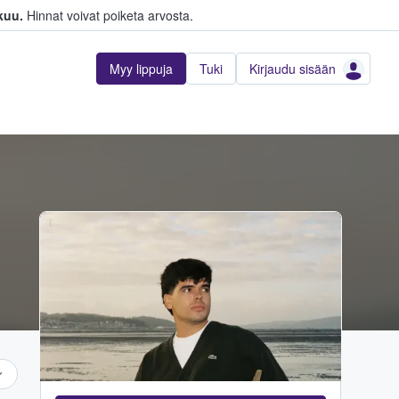
kuu.
Hinnat voivat poiketa arvosta.
Myy lippuja
Tuki
Kirjaudu sisään
...