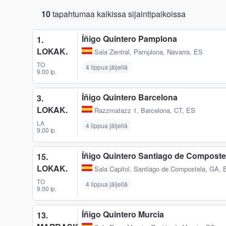
10
tapahtumaa kaikissa sijaintipaikoissa
Íñigo Quintero Pamplona
1.
LOKAK.
Sala Zentral
,
Pamplona, Navarra, ES
TO
4 lippua jäljellä
9.00 ip.
Íñigo Quintero Barcelona
3.
LOKAK.
Razzmatazz 1
,
Barcelona, CT, ES
LA
4 lippua jäljellä
9.00 ip.
Íñigo Quintero Santiago de Composte
15.
LOKAK.
Sala Capitol
,
Santiago de Compostela, GA, 
TO
4 lippua jäljellä
9.00 ip.
Íñigo Quintero Murcia
13.