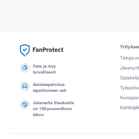
Yrityks
Tietoja m
Osta ja myy
Jäsenyri
turvallisesti
Opiskelij
Asiakaspalvelua
Työpaika
tapahtumaan asti
Kumppan
Jokaisella tilauksella
Kehittäjill
on 100-prosenttinen
takuu