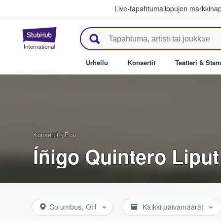
Live-tapahtumalippujen markkina
StubHub - missä fanit ostavat j
Urheilu
Konsertit
Teatteri & Sta
Konsertit
/
Pop
Íñigo Quintero Liput
Columbus, OH
Kaikki päivämäärät