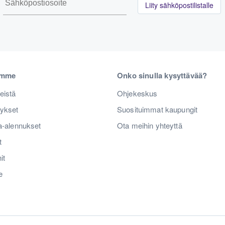
Liity sähköpostilistalle
emme
Onko sinulla kysyttävää?
eistä
Ohjekeskus
tykset
Suosituimmat kaupungit
a-alennukset
Ota meihin yhteyttä
t
it
e