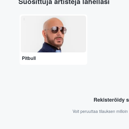
Suosittuja artisteja lähelläsi
...
Pitbull
Rekisteröidy s
Voit peruuttaa tilauksen milloi