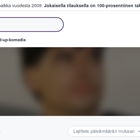
paikka vuodesta 2009.
Jokaisella tilauksella on 100-prosenttinen ta
a myyvät lippuja
nd-up-komedia
Lajittele päivämäärän mukaan