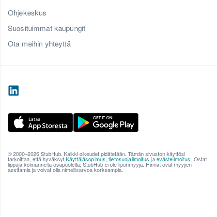
Ohjekeskus
Suosituimmat kaupungit
Ota meihin yhteyttä
© 2000–2026 StubHub. Kaikki oikeudet pidätetään. Tämän sivuston käyttösi
tarkoittaa, että hyväksyt
Käyttäjäsopimus
,
tietosuojailmoitus
ja
evästeilmoitus
. Ostat
lippuja kolmannelta osapuolelta; StubHub ei ole lipunmyyjä. Hinnat ovat myyjien
asettamia ja voivat olla nimellisarvoa korkeampia.