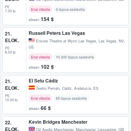
PE
Ensi viikolla
6 lippua saatavilla
7.00 ip.
154 $
alkaen
Russell Peters Las Vegas
21.
ELOK.
Encore Theatre at Wynn Las Vegas
,
Las Vegas, NV,
US
PE
8.00 ip.
Ensi viikolla
Yli 200 lippua saatavilla
102 $
alkaen
El Selu Cádiz
21.
ELOK.
Teatro Pemán
,
Cádiz, Andalucía, ES
PE
Ensi viikolla
65 lippua saatavilla
10.00 ip.
66 $
alkaen
Kevin Bridges Manchester
22.
ELOK.
O2 Apollo Manchester
,
Manchester, Lancashire, GB