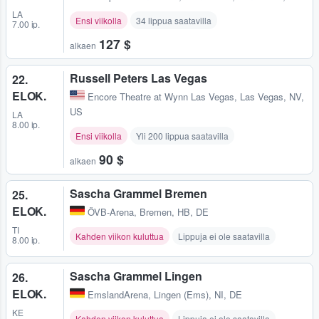
LA
Ensi viikolla
34 lippua saatavilla
7.00 ip.
127 $
alkaen
Russell Peters Las Vegas
22.
ELOK.
Encore Theatre at Wynn Las Vegas
,
Las Vegas, NV,
US
LA
8.00 ip.
Ensi viikolla
Yli 200 lippua saatavilla
90 $
alkaen
Sascha Grammel Bremen
25.
ELOK.
ÖVB-Arena
,
Bremen, HB, DE
TI
Kahden viikon kuluttua
Lippuja ei ole saatavilla
8.00 ip.
Sascha Grammel Lingen
26.
ELOK.
EmslandArena
,
Lingen (Ems), NI, DE
KE
Kahden viikon kuluttua
Lippuja ei ole saatavilla