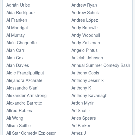
Adrián Uribe
Andrew Ryan
Aida Rodriguez
Andrew Schulz
Al Franken
Andrés López
Al Madrigal
Andy Borowitz
Al Murray
Andy Woodhull
Alain Choquette
Andy Zaltzman
Alan Carr
Angelo Pintus
Alan Cox
Anjelah Johnson
Alan Davies
Annual Summer Comedy Bash
Ale e Franzliputliput
Anthony Cools
Alejandra Azcárate
Anthony Jeselnik
Alessandro Siani
Anthony K
Alexander Armstrong
Anthony Kavanagh
Alexandre Barrette
Arden Myrin
Alfred Robles
Ari Shaffir
Ali Wong
Aries Spears
Alison Spittle
Arj Barker
All Star Comedy Explosion
Arnez J