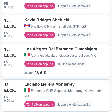
PE
Tänä viikonloppuna
Lippuja ei ole saatavilla
8.00 ip.
Kevin Bridges Sheffield
15.
ELOK.
Sheffield City Hall
,
Sheffield, SYK, GB
LA
Tänä viikonloppuna
Lippuja ei ole saatavilla
8.00 ip.
Los Alegres Del Barranco Guadalajara
15.
ELOK.
Arena Guadalajara
,
Guadalajara, Jalisco, MX
LA
Tänä viikonloppuna
38 lippua saatavilla
9.00 ip.
169 $
alkaen
Luciano Mellera Monterrey
15.
ELOK.
Escenario GNP Seguros
,
Monterrey, Nuevo León,
MX
LA
9.00 ip.
Tänä viikonloppuna
Lippuja ei ole saatavilla