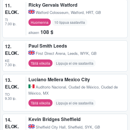
Ricky Gervais Watford
11.
ELOK.
Watford Colosseum
,
Watford, HRT, GB
TI
Huomenna
10 lippua saatavilla
7.00 ip.
108 $
alkaen
Paul Smith Leeds
12.
ELOK.
First Direct Arena
,
Leeds, WYK, GB
KE
Tällä viikolla
Lippuja ei ole saatavilla
7.30 ip.
Luciano Mellera Mexico City
13.
ELOK.
Auditorio Nacional
,
Ciudad de México, Ciudad de
México, MX
TO
9.30 ip.
Tällä viikolla
Lippuja ei ole saatavilla
Kevin Bridges Sheffield
14.
ELOK.
Sheffield City Hall
,
Sheffield, SYK, GB