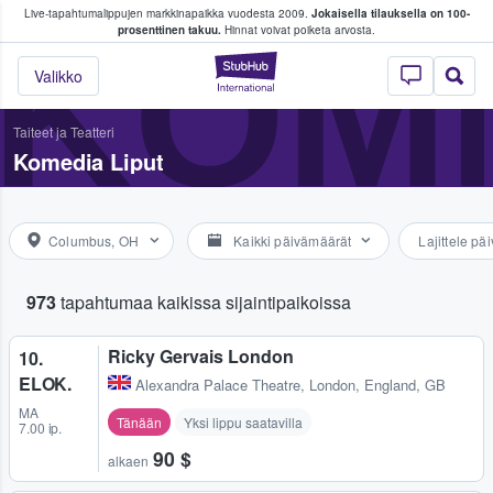
Live-tapahtumalippujen markkinapaikka vuodesta 2009.
Jokaisella tilauksella on 100-
 fanit ostavat ja myyvät lippuja
KOME
prosenttinen takuu.
Hinnat voivat poiketa arvosta.
StubHub - missä fa
Valikko
Taiteet ja Teatteri
Komedia Liput
Columbus, OH
Kaikki päivämäärät
Lajittele p
973
tapahtumaa kaikissa sijaintipaikoissa
Ricky Gervais London
10.
ELOK.
Alexandra Palace Theatre
,
London, England, GB
MA
Tänään
Yksi lippu saatavilla
7.00 ip.
90 $
alkaen