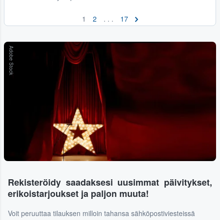
1
2
. . .
17
Adobe Stock
Rekisteröidy saadaksesi uusimmat päivitykset,
erikoistarjoukset ja paljon muuta!
Voit peruuttaa tilauksen milloin tahansa sähköpostiviesteissä