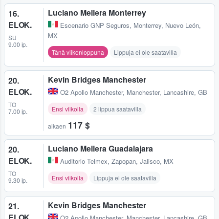
Luciano Mellera Monterrey
16.
ELOK.
Escenario GNP Seguros
,
Monterrey, Nuevo León,
MX
SU
9.00 ip.
Tänä viikonloppuna
Lippuja ei ole saatavilla
Kevin Bridges Manchester
20.
ELOK.
O2 Apollo Manchester
,
Manchester, Lancashire, GB
TO
Ensi viikolla
2 lippua saatavilla
7.00 ip.
117 $
alkaen
Luciano Mellera Guadalajara
20.
ELOK.
Auditorio Telmex
,
Zapopan, Jalisco, MX
TO
Ensi viikolla
Lippuja ei ole saatavilla
9.30 ip.
Kevin Bridges Manchester
21.
ELOK.
O2 Apollo Manchester
,
Manchester, Lancashire, GB