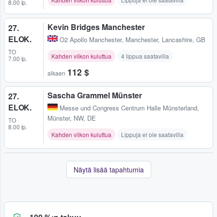
8.00 ip.
Kevin Bridges Manchester
27.
ELOK.
O2 Apollo Manchester
,
Manchester, Lancashire, GB
TO
Kahden viikon kuluttua
4 lippua saatavilla
7.00 ip.
112 $
alkaen
Sascha Grammel Münster
27.
ELOK.
Messe und Congress Centrum Halle Münsterland
,
Münster, NW, DE
TO
8.00 ip.
Kahden viikon kuluttua
Lippuja ei ole saatavilla
Näytä lisää tapahtumia