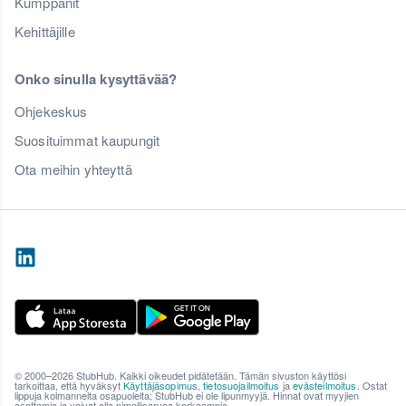
Kumppanit
Kehittäjille
Onko sinulla kysyttävää?
Ohjekeskus
Suosituimmat kaupungit
Ota meihin yhteyttä
© 2000–2026 StubHub. Kaikki oikeudet pidätetään. Tämän sivuston käyttösi
tarkoittaa, että hyväksyt
Käyttäjäsopimus
,
tietosuojailmoitus
ja
evästeilmoitus
. Ostat
lippuja kolmannelta osapuolelta; StubHub ei ole lipunmyyjä. Hinnat ovat myyjien
asettamia ja voivat olla nimellisarvoa korkeampia.