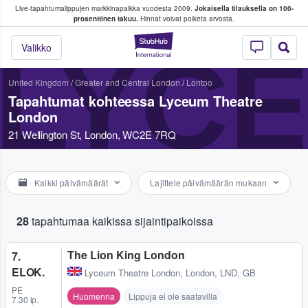
Live-tapahtumalippujen markkinapaikka vuodesta 2009.
Jokaisella tilauksella on 100-
 fanit ostavat ja myyvät lippuja
prosenttinen takuu.
Hinnat voivat poiketa arvosta.
StubHub - missä fa
LYC
Valikko
United Kingdom
/
Greater and Central London
/
Lontoo
Tapahtumat kohteessa Lyceum Theatre
London
21 Wellington St, London, WC2E 7RQ
Kaikki päivämäärät
Lajittele päivämäärän mukaan
28
tapahtumaa kaikissa sijaintipaikoissa
The Lion King London
7.
ELOK.
Lyceum Theatre London
,
London, LND, GB
PE
Huomenna
Lippuja ei ole saatavilla
7.30 ip.