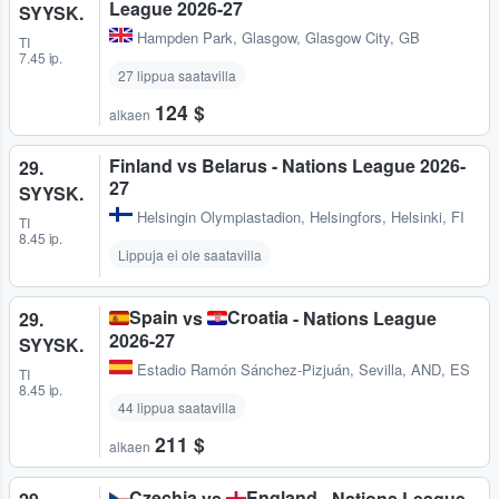
League 2026-27
SYYSK.
Hampden Park
,
Glasgow, Glasgow City, GB
TI
7.45 ip.
27 lippua saatavilla
124 $
alkaen
Finland vs Belarus - Nations League 2026-
29.
27
SYYSK.
Helsingin Olympiastadion
,
Helsingfors, Helsinki, FI
TI
8.45 ip.
Lippuja ei ole saatavilla
Spain
Croatia
vs
- Nations League
29.
2026-27
SYYSK.
Estadio Ramón Sánchez-Pizjuán
,
Sevilla, AND, ES
TI
8.45 ip.
44 lippua saatavilla
211 $
alkaen
Czechia
England
vs
- Nations League