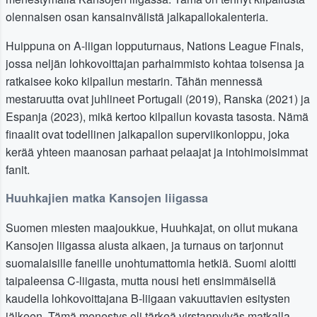
olennaisen osan kansainvälistä jalkapallokalenteria.
Huippuna on A-liigan lopputurnaus, Nations League Finals,
jossa neljän lohkovoittajan parhaimmisto kohtaa toisensa ja
ratkaisee koko kilpailun mestarin. Tähän mennessä
mestaruutta ovat juhlineet Portugali (2019), Ranska (2021) ja
Espanja (2023), mikä kertoo kilpailun kovasta tasosta. Nämä
finaalit ovat todellinen jalkapallon superviikonloppu, joka
kerää yhteen maanosan parhaat pelaajat ja intohimoisimmat
fanit.
Huuhkajien matka Kansojen liigassa
Suomen miesten maajoukkue, Huuhkajat, on ollut mukana
Kansojen liigassa alusta alkaen, ja turnaus on tarjonnut
suomalaisille faneille unohtumattomia hetkiä. Suomi aloitti
taipaleensa C-liigasta, mutta nousi heti ensimmäisellä
kaudella lohkovoittajana B-liigaan vakuuttavien esitysten
jälkeen. Tämä menestys oli tärkeä virstanpylväs matkalla