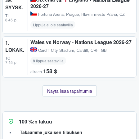
29.
2026-27
SYYSK.
Fortuna Arena
,
Prague, Hlavní město Praha, CZ
TI
8.45 ip.
Lippuja ei ole saatavilla
Wales vs Norway - Nations League 2026-27
1.
LOKAK.
Cardiff City Stadium
,
Cardiff, CRF, GB
TO
8 lippua saatavilla
7.45 ip.
158 $
alkaen
Näytä lisää tapahtumia
100 %:n takuu
Takaamme jokaisen tilauksen