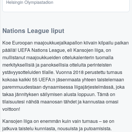
Helsingin Olympiastadion
Nations League liput
Koe Euroopan maajoukkuejalkapallon kiivain kilpailu paikan
päällä! UEFA Nations League, eli Kansojen liiga, on
mullistanut maajoukkueiden ottelukalenterin tuomalla
merkityksellisiä ja panoksellisia otteluita perinteisten
ystävyysotteluiden tilalle. Vuonna 2018 perustettu turnaus
kokoaa kaikki 55 UEFA:n jäsenmaata yhteen taistelemaan
paremmuudestaan dynaamisessa liigajärjestelmässä, joka
takaa jännityksen säilymisen alusta loppuun. Tämä on
tilaisuutesi nähdä maanosan tähdet ja kannustaa omasi
voittoon!
Kansojen liiga on enemmän kuin vain turnaus – se on
jatkuva taistelu kunniasta, nousuista ja putoamisista.