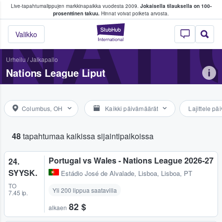
Live-tapahtumalippujen markkinapaikka vuodesta 2009.
Jokaisella tilauksella on 100-
 fanit ostavat ja myyvät lippuja
NATI
prosenttinen takuu.
Hinnat voivat poiketa arvosta.
StubHub - missä fa
Valikko
Urheilu
/
Jalkapallo
Nations League Liput
Columbus, OH
Kaikki päivämäärät
Lajittele p
48
tapahtumaa kaikissa sijaintipaikoissa
Portugal vs Wales - Nations League 2026-27
24.
SYYSK.
Estádio José de Alvalade
,
Lisboa, Lisboa, PT
TO
Yli 200 lippua saatavilla
7.45 ip.
82 $
alkaen