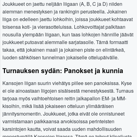
Joukkueet on jaettu neljään liigaan (A, B, C ja D) niiden
aiemman menestyksen ja rankingin perusteella. Jokainen
liiga on edelleen jaettu lohkoihin, joissa joukkueet kohtaavat
toisensa koti- ja vierasotteluissa. Lohkovoittajat palkitaan
nousulla ylempään liigaan, kun taas lohkojen hännille jäävät
joukkueet putoavat alemmalle sarjatasolle. Tämä formaatti
takaa, että jokainen maali ja jokainen piste on elintärkeä,
luoden sähköisen tunnelman jokaiselle ottelupäivälle.
Turnauksen sydän: Panokset ja kunnia
Kansojen liigan suurin viehätys piilee sen panoksissa. Kyse
ei ole ainoastaan liigojen sisäisestä menestyksestä. Turnaus
tarjoaa myös vaihtoehtoisen reitin jalkapallon EM- ja MM-
kisoihin, mikä lisää jokaiseen otteluun ylimääräisen
jännitysmomentin. Joukkueet, jotka eivät ole onnistuneet
varmistamaan paikkaansa arvokisoissa perinteisten
karsintojen kautta, voivat saada uuden mahdollisuuden
menestymällä Kansojen liigassa. Tämä on tehnyt kilpailusta