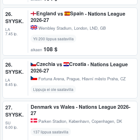
England
Spain
vs
- Nations League
26.
2026-27
SYYSK.
Wembley Stadium
,
London, LND, GB
LA
7.45 ip.
Yli 200 lippua saatavilla
108 $
alkaen
Czechia
Croatia
vs
- Nations League
26.
2026-27
SYYSK.
Fortuna Arena
,
Prague, Hlavní město Praha, CZ
LA
8.45 ip.
Lippuja ei ole saatavilla
Denmark vs Wales - Nations League 2026-
27.
27
SYYSK.
Parken Stadion
,
København, Copenhagen, DK
SU
6.00 ip.
137 lippua saatavilla