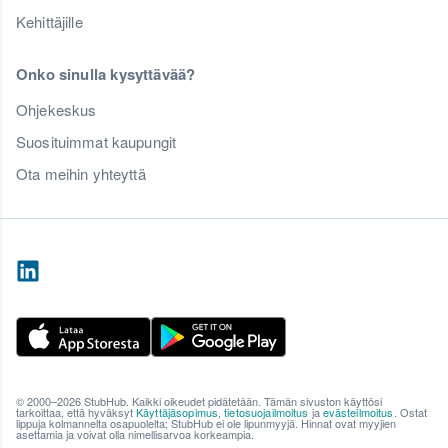
Kehittäjille
Onko sinulla kysyttävää?
Ohjekeskus
Suosituimmat kaupungit
Ota meihin yhteyttä
© 2000–2026 StubHub. Kaikki oikeudet pidätetään. Tämän sivuston käyttösi
tarkoittaa, että hyväksyt
Käyttäjäsopimus
,
tietosuojailmoitus
ja
evästeilmoitus
. Ostat
lippuja kolmannelta osapuolelta; StubHub ei ole lipunmyyjä. Hinnat ovat myyjien
asettamia ja voivat olla nimellisarvoa korkeampia.