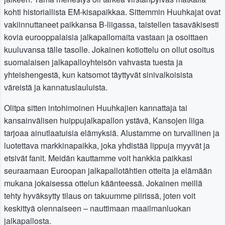
kohti historiallista EM-kisapaikkaa. Sittemmin Huuhkajat ovat
vakiinnuttaneet paikkansa B-liigassa, taistellen tasaväkisesti
kovia eurooppalaisia jalkapallomaita vastaan ja osoittaen
kuuluvansa tälle tasolle. Jokainen kotiottelu on ollut osoitus
suomalaisen jalkapalloyhteisön vahvasta tuesta ja
yhteishengestä, kun katsomot täyttyvät sinivalkoisista
väreistä ja kannatuslauluista.
Olitpa sitten intohimoinen Huuhkajien kannattaja tai
kansainvälisen huippujalkapallon ystävä, Kansojen liiga
tarjoaa ainutlaatuisia elämyksiä. Alustamme on turvallinen ja
luotettava markkinapaikka, joka yhdistää lippuja myyvät ja
etsivät fanit. Meidän kauttamme voit hankkia paikkasi
seuraamaan Euroopan jalkapallotähtien otteita ja elämään
mukana jokaisessa ottelun käänteessä. Jokainen meillä
tehty hyväksytty tilaus on takuumme piirissä, joten voit
keskittyä olennaiseen – nauttimaan maailmanluokan
jalkapallosta.