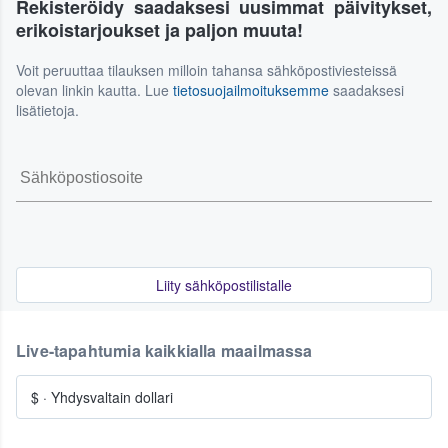
menettelytavoistamme tällaisissa tilanteissa.
Rekisteröidy saadaksesi uusimmat päivitykset,
usein mahdollisuus myydä lippusi uudelleen eteenpäin
erikoistarjoukset ja paljon muuta!
meidän markkinapaikallamme. Tarkista täydelliset ehdot ja
mahdolliset rajoitukset käyttöehdoistamme.
Voit peruuttaa tilauksen milloin tahansa sähköpostiviesteissä
olevan linkin kautta. Lue
tietosuojailmoituksemme
saadaksesi
lisätietoja.
Liity sähköpostilistalle
Live-tapahtumia kaikkialla maailmassa
$
·
Yhdysvaltain dollari