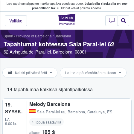
Live-tapahtumalippujen markkinapaikka vuodesta 2009.
Jokaisella tilauksella on 100-
 fanit ostavat ja myyvät lippuja
prosenttinen takuu.
Hinnat voivat poiketa arvosta.
SALA
StubHub - missä fa
Valikko
Spain
/
Province of Barcelona
/
Barcelona
Tapahtumat kohteessa Sala Paral·lel 62
62 Avinguda del Paral·lel, Barcelona, 08001
Kaikki päivämäärät
Lajittele päivämäärän mukaan
14
tapahtumaa kaikissa sijaintipaikoissa
Melody Barcelona
19.
SYYSK.
Sala Paral·lel 62
,
Barcelona, Catalunya, ES
LA
4 lippua saatavilla
9.00 ip.
185 $
alkaen