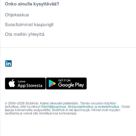
Onko sinulla kysyttävää?
Ohjekeskus
Suosituimmat kaupungit
Ota meihin yhteyttä
© 2000–2026 StubHub. Kaikki oikeudet pidätetään. Tämän sivuston käyttösi
tarkoittaa, että hyväksyt
Käyttäjäsopimus
,
tietosuojailmoitus
ja
evästeilmoitus
. Ostat
lippuja kolmannelta osapuolelta; StubHub ei ole lipunmyyjä. Hinnat ovat myyjien
asettamia ja voivat olla nimellisarvoa korkeampia.