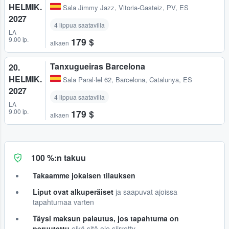
HELMIK.
Sala Jimmy Jazz
,
Vitoria-Gasteiz, PV, ES
2027
4 lippua saatavilla
LA
9.00 ip.
179 $
alkaen
Tanxugueiras Barcelona
20.
HELMIK.
Sala Paral·lel 62
,
Barcelona, Catalunya, ES
2027
4 lippua saatavilla
LA
9.00 ip.
179 $
alkaen
100 %:n takuu
Takaamme jokaisen tilauksen
Liput ovat alkuperäiset
ja saapuvat ajoissa
tapahtumaa varten
Täysi maksun palautus, jos tapahtuma on
peruutettu
eikä sitä ole siirretty