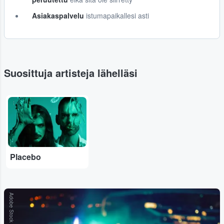
Asiakaspalvelu
istumapaikallesi asti
Suosittuja artisteja lähelläsi
...
Placebo
Adobe Stock