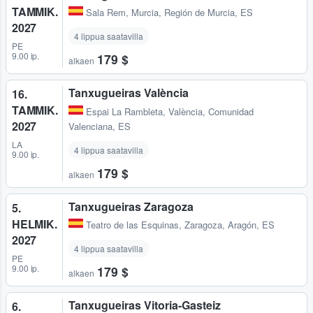
TAMMIK.
Sala Rem
,
Murcia, Región de Murcia, ES
2027
4 lippua saatavilla
PE
9.00 ip.
179 $
alkaen
Tanxugueiras València
16.
TAMMIK.
Espai La Rambleta
,
València, Comunidad
2027
Valenciana, ES
LA
4 lippua saatavilla
9.00 ip.
179 $
alkaen
Tanxugueiras Zaragoza
5.
HELMIK.
Teatro de las Esquinas
,
Zaragoza, Aragón, ES
2027
4 lippua saatavilla
PE
9.00 ip.
179 $
alkaen
Tanxugueiras Vitoria-Gasteiz
6.