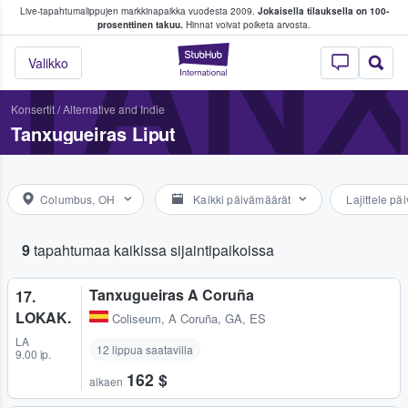
Live-tapahtumalippujen markkinapaikka vuodesta 2009.
Jokaisella tilauksella on 100-
 fanit ostavat ja myyvät lippuja
TAN
prosenttinen takuu.
Hinnat voivat poiketa arvosta.
StubHub - missä fa
Valikko
Konsertit
/
Alternative and Indie
Tanxugueiras Liput
Columbus, OH
Kaikki päivämäärät
Lajittele p
9
tapahtumaa kaikissa sijaintipaikoissa
Tanxugueiras A Coruña
17.
LOKAK.
Coliseum
,
A Coruña, GA, ES
LA
12 lippua saatavilla
9.00 ip.
162 $
alkaen