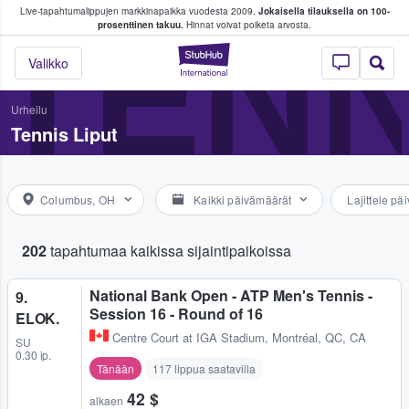
Live-tapahtumalippujen markkinapaikka vuodesta 2009.
Jokaisella tilauksella on 100-
 fanit ostavat ja myyvät lippuja
TENN
prosenttinen takuu.
Hinnat voivat poiketa arvosta.
StubHub - missä fa
Valikko
Urheilu
Tennis Liput
Columbus, OH
Kaikki päivämäärät
Lajittele p
202
tapahtumaa kaikissa sijaintipaikoissa
National Bank Open - ATP Men's Tennis -
9.
Session 16 - Round of 16
ELOK.
Centre Court at IGA Stadium
,
Montréal, QC, CA
SU
0.30 ip.
Tänään
117 lippua saatavilla
42 $
alkaen