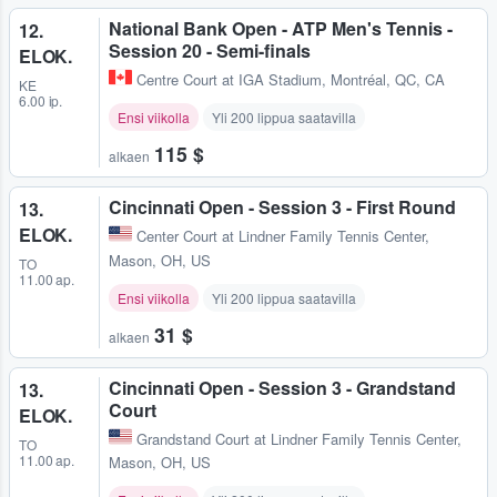
National Bank Open - ATP Men's Tennis -
12.
Session 20 - Semi-finals
ELOK.
Centre Court at IGA Stadium
,
Montréal, QC, CA
KE
6.00 ip.
Ensi viikolla
Yli 200 lippua saatavilla
115 $
alkaen
Cincinnati Open - Session 3 - First Round
13.
ELOK.
Center Court at Lindner Family Tennis Center
,
Mason, OH, US
TO
11.00 ap.
Ensi viikolla
Yli 200 lippua saatavilla
31 $
alkaen
Cincinnati Open - Session 3 - Grandstand
13.
Court
ELOK.
Grandstand Court at Lindner Family Tennis Center
,
TO
11.00 ap.
Mason, OH, US