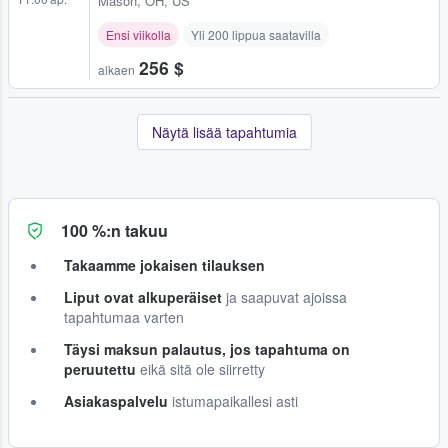
Mason, OH, US
Ensi viikolla
Yli 200 lippua saatavilla
256 $
alkaen
Näytä lisää tapahtumia
100 %:n takuu
Takaamme jokaisen tilauksen
Liput ovat alkuperäiset
ja saapuvat ajoissa
tapahtumaa varten
Täysi maksun palautus, jos tapahtuma on
peruutettu
eikä sitä ole siirretty
Asiakaspalvelu
istumapaikallesi asti