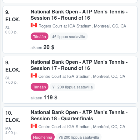
National Bank Open - ATP Men's Tennis -
9.
Session 16 - Round of 16
ELOK.
Rogers Court at IGA Stadium
,
Montreal, QC, CA
SU
0.30 ip.
Tänään
46 lippua saatavilla
20 $
alkaen
National Bank Open - ATP Men's Tennis -
9.
Session 17 - Round of 16
ELOK.
Centre Court at IGA Stadium
,
Montréal, QC, CA
SU
7.00 ip.
Tänään
Yli 200 lippua saatavilla
119 $
alkaen
National Bank Open - ATP Men's Tennis -
10.
Session 18 - Quarter-finals
ELOK.
Centre Court at IGA Stadium
,
Montréal, QC, CA
MA
4.00 ip.
Huomenna
Yli 200 lippua saatavilla