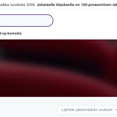
paikka vuodesta 2009.
Jokaisella tilauksella on 100-prosenttinen ta
a myyvät lippuja
nd-up-komedia
Lajittele päivämäärän mukaan