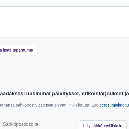
ä lisää tapahtumia
aadaksesi uusimmat päivitykset, erikoistarjoukset j
n tahansa sähköpostiviesteissä olevan linkin kautta. Lue
tietosuojailmoi
Liity sähköpostilistalle