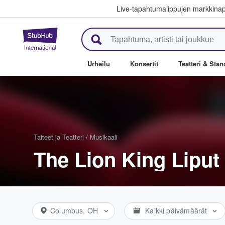
Live-tapahtumalippujen markkina
StubHub - missä fanit ostavat j
Urheilu
Konsertit
Teatteri & Sta
Taiteet ja Teatteri
/
Musikaali
The Lion King Liput
Columbus, OH
Kaikki päivämäärät