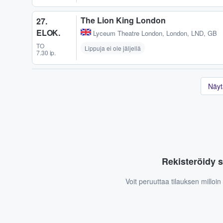
The Lion King London
27.
ELOK.
Lyceum Theatre London
,
London, LND, GB
TO
Lippuja ei ole jäljellä
7.30 ip.
Näyt
Rekisteröidy s
Voit peruuttaa tilauksen milloi