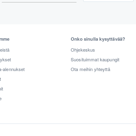
emme
Onko sinulla kysyttävää?
eistä
Ohjekeskus
tykset
Suosituimmat kaupungit
a-alennukset
Ota meihin yhteyttä
t
it
e