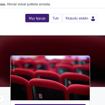
kuu.
Hinnat voivat poiketa arvosta.
Myy lippuja
Tuki
Kirjaudu sisään
Adobe Stock