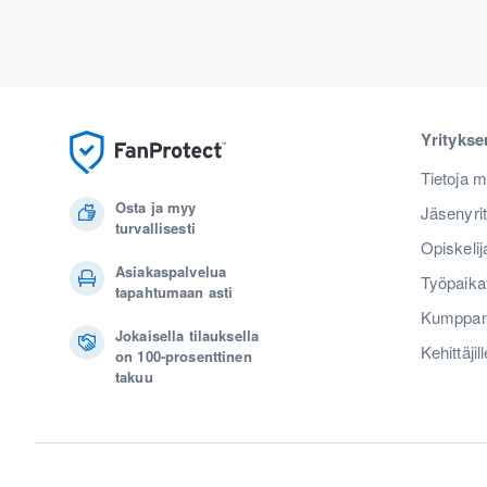
Yrityks
Tietoja m
Osta ja myy
Jäsenyri
turvallisesti
Opiskelij
Asiakaspalvelua
Työpaika
tapahtumaan asti
Kumppan
Jokaisella tilauksella
Kehittäjill
on 100-prosenttinen
takuu