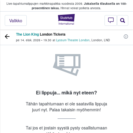
Live-tapahtumalippujen markkinapaikka vuodesta 2009.
Jokaisella tilauksella on 100-
 fanit ostavat ja myyvät lippuja
prosenttinen takuu.
Hinnat voivat poiketa arvosta.
StubHub - missä fa
Valikko
The Lion King
London Tickets
pe 14. elok. 2026
•
19.30
at
Lyceum Theatre London
,
London
,
LND
Ei lippuja... mikä nyt eteen?
Tähän tapahtumaan ei ole saatavilla lippuja
juuri nyt. Palaa takaisin myöhemmin!
Tai jos et jostain syystä pysty osallistumaan