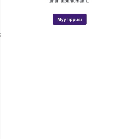
tähän tapahtumaan...
Myy lippusi
;