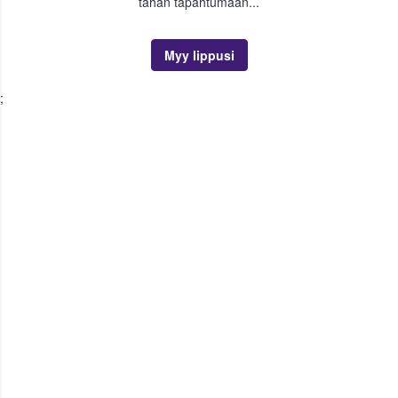
tähän tapahtumaan...
Myy lippusi
;