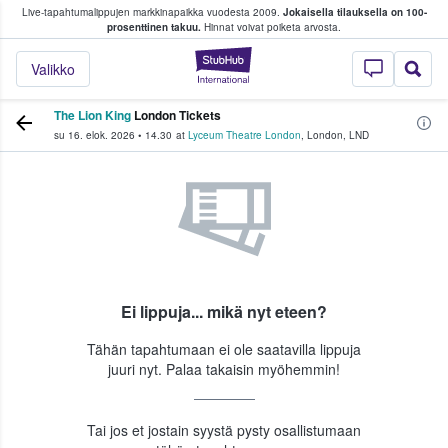
Live-tapahtumalippujen markkinapaikka vuodesta 2009.
Jokaisella tilauksella on 100-
 fanit ostavat ja myyvät lippuja
prosenttinen takuu.
Hinnat voivat poiketa arvosta.
StubHub - missä fa
Valikko
The Lion King
London Tickets
su 16. elok. 2026
•
14.30
at
Lyceum Theatre London
,
London
,
LND
Ei lippuja... mikä nyt eteen?
Tähän tapahtumaan ei ole saatavilla lippuja
juuri nyt. Palaa takaisin myöhemmin!
Tai jos et jostain syystä pysty osallistumaan