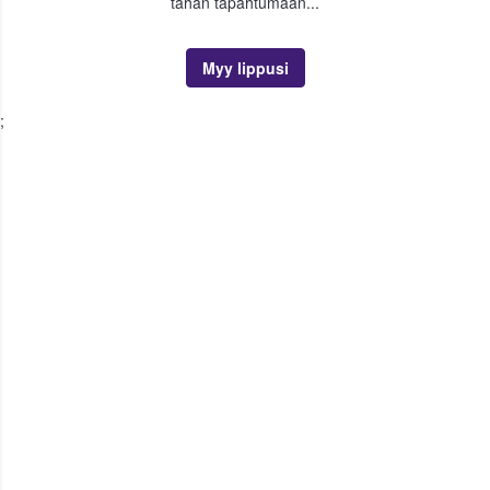
tähän tapahtumaan...
Myy lippusi
;