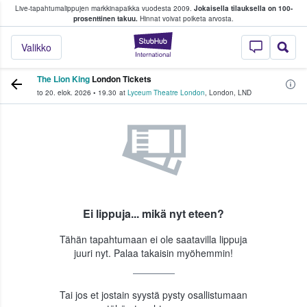
Live-tapahtumalippujen markkinapaikka vuodesta 2009.
Jokaisella tilauksella on 100-
 fanit ostavat ja myyvät lippuja
prosenttinen takuu.
Hinnat voivat poiketa arvosta.
StubHub - missä fa
Valikko
The Lion King
London Tickets
to 20. elok. 2026
•
19.30
at
Lyceum Theatre London
,
London
,
LND
Ei lippuja... mikä nyt eteen?
Tähän tapahtumaan ei ole saatavilla lippuja
juuri nyt. Palaa takaisin myöhemmin!
Tai jos et jostain syystä pysty osallistumaan