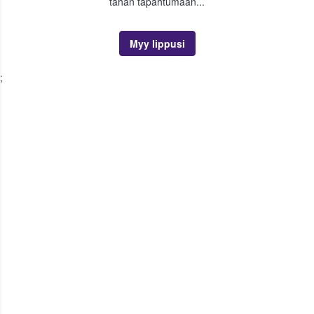
tähän tapahtumaan...
Myy lippusi
;