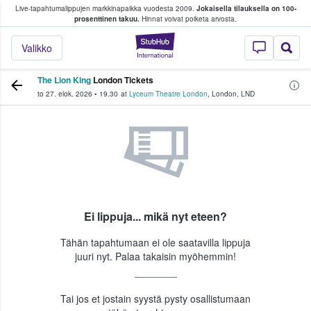
Live-tapahtumalippujen markkinapaikka vuodesta 2009.
Jokaisella tilauksella on 100-
 fanit ostavat ja myyvät lippuja
prosenttinen takuu.
Hinnat voivat poiketa arvosta.
StubHub - missä fa
Valikko
The Lion King
London Tickets
to 27. elok. 2026
•
19.30
at
Lyceum Theatre London
,
London
,
LND
Ei lippuja... mikä nyt eteen?
Tähän tapahtumaan ei ole saatavilla lippuja
juuri nyt. Palaa takaisin myöhemmin!
Tai jos et jostain syystä pysty osallistumaan