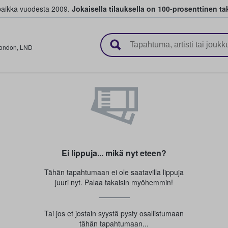
paikka vuodesta 2009.
Jokaisella tilauksella on 100-prosenttinen ta
 myyvät lippuja
ondon
,
LND
Ei lippuja... mikä nyt eteen?
Tähän tapahtumaan ei ole saatavilla lippuja
juuri nyt. Palaa takaisin myöhemmin!
Tai jos et jostain syystä pysty osallistumaan
tähän tapahtumaan...