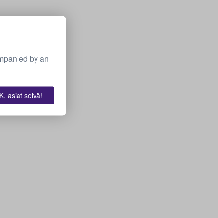
ompanied by an
, asiat selvä!