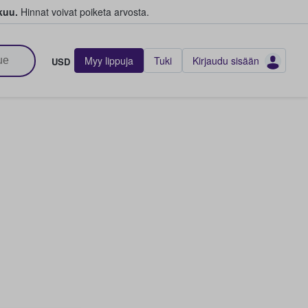
kuu.
Hinnat voivat poiketa arvosta.
Myy lippuja
Tuki
Kirjaudu sisään
USD