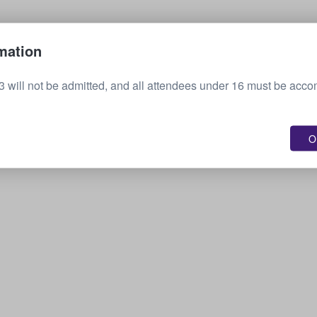
Myy lippusi
mation
3 will not be admitted, and all attendees under 16 must be acc
OK