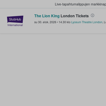
Live-tapahtumalippujen markkina
The Lion King
London Tickets
StubHub - missä fanit ostavat ja
su 30. elok. 2026
•
14.30
klo
Lyceum Theatre London
,
L