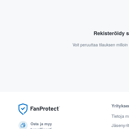
Rekisteröidy s
Voit peruuttaa tilauksen milloi
Yrityks
Tietoja m
Osta ja myy
Jäsenyri