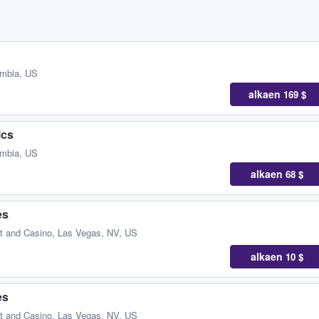
umbia, US
alkaen
169 $
ics
umbia, US
alkaen
68 $
es
t and Casino
,
Las Vegas, NV, US
alkaen
10 $
es
t and Casino
,
Las Vegas, NV, US