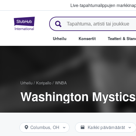
Live-tapahtumalippujen markkina
StubHub - missä fanit ostavat j
Urheilu
Konsertit
Teatteri & Sta
Urheilu
/
Koripallo
/
WNBA
Washington Mystics
Columbus, OH
Kaikki päivämäärät