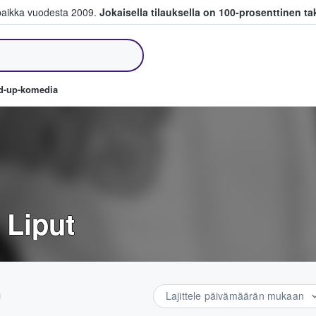
paikka vuodesta 2009.
Jokaisella tilauksella on 100-prosenttinen ta
a myyvät lippuja
nd-up-komedia
 Liput
Lajittele päivämäärän mukaan