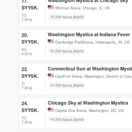
Washington Mystics at Chicago Sky
17.
SYYSK.
Wintrust Arena
,
Chicago, IL, US
TO
Yli 200 lippua jäljellä
7.00 ip.
Washington Mystics at Indiana Fever
20.
SYYSK.
Gainbridge Fieldhouse
,
Indianapolis, IN, US
SU
Yli 200 lippua jäljellä
4.00 ip.
Connecticut Sun at Washington Myst
22.
SYYSK.
CareFirst Arena
,
Washington, District of Col
TI
Yli 200 lippua jäljellä
7.30 ip.
Chicago Sky at Washington Mystics
24.
SYYSK.
Capital One Arena
,
Washington, DC, US
TO
Yli 200 lippua jäljellä
7.30 ip.