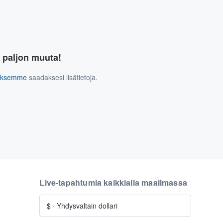
a paljon muuta!
tuksemme
saadaksesi lisätietoja.
Live-tapahtumia kaikkialla maailmassa
$
·
Yhdysvaltain dollari