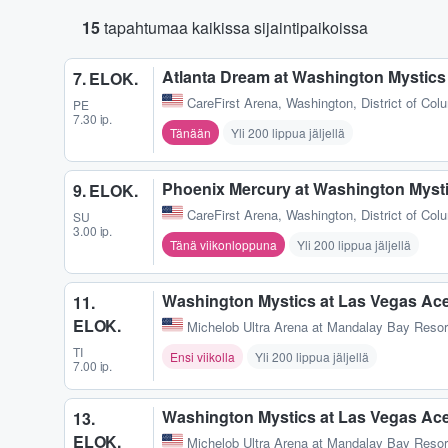
15
tapahtumaa kaikissa sijaintipaikoissa
Atlanta Dream at Washington Mystics
7. ELOK.
CareFirst Arena
,
Washington, District of Col
PE
7.30 ip.
Tänään
Yli 200 lippua jäljellä
Phoenix Mercury at Washington Myst
9. ELOK.
CareFirst Arena
,
Washington, District of Col
SU
3.00 ip.
Tänä viikonloppuna
Yli 200 lippua jäljellä
Washington Mystics at Las Vegas Ac
11.
ELOK.
Michelob Ultra Arena at Mandalay Bay Resor
TI
Ensi viikolla
Yli 200 lippua jäljellä
7.00 ip.
Washington Mystics at Las Vegas Ac
13.
ELOK.
Michelob Ultra Arena at Mandalay Bay Resor