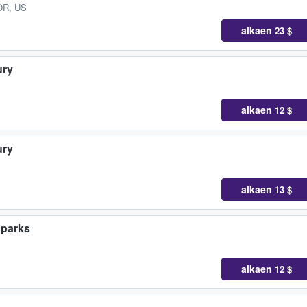
 OR, US
alkaen
23 $
ury
alkaen
12 $
ury
alkaen
13 $
Sparks
alkaen
12 $