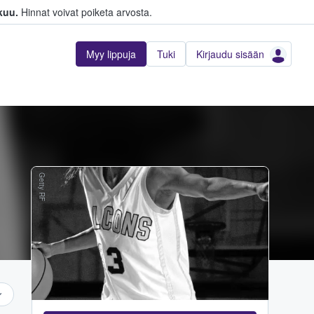
kuu.
Hinnat voivat poiketa arvosta.
Myy lippuja
Tuki
Kirjaudu sisään
Getty RF