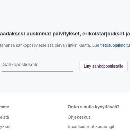
aadaksesi uusimmat päivitykset, erikoistarjoukset j
n tahansa sähköpostiviesteissä olevan linkin kautta. Lue
tietosuojailmoi
Liity sähköpostilistalle
emme
Onko sinulla kysyttävää?
eistä
Ohjekeskus
tykset
Suosituimmat kaupungit