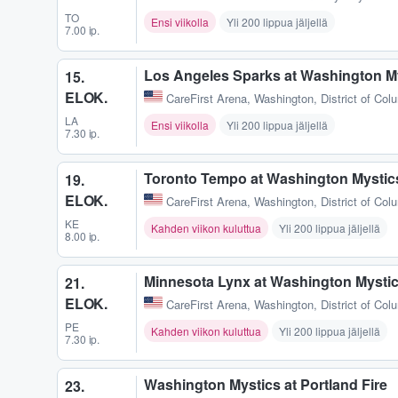
TO
Ensi viikolla
Yli 200 lippua jäljellä
7.00 ip.
Los Angeles Sparks at Washington M
15.
ELOK.
CareFirst Arena
,
Washington, District of Col
LA
Ensi viikolla
Yli 200 lippua jäljellä
7.30 ip.
Toronto Tempo at Washington Mystic
19.
ELOK.
CareFirst Arena
,
Washington, District of Col
KE
Kahden viikon kuluttua
Yli 200 lippua jäljellä
8.00 ip.
Minnesota Lynx at Washington Mysti
21.
ELOK.
CareFirst Arena
,
Washington, District of Col
PE
Kahden viikon kuluttua
Yli 200 lippua jäljellä
7.30 ip.
Washington Mystics at Portland Fire
23.